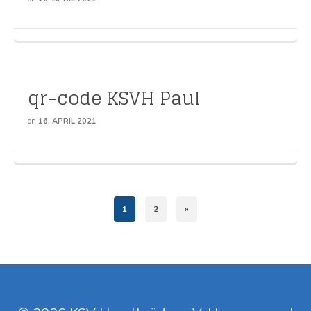
qr-code KSVH Paul
on
16. APRIL 2021
1
2
»