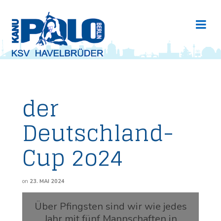
der
Deutschland-
Cup 2o24
on
23. MAI 2024
Über Pfingsten sind wir wie jedes
Jahr mit fünf Mannschaften in