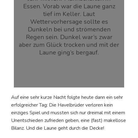
Essen. Vorab war die Laune ganz
tief im Keller. Laut
Wettervorhersage sollte es
Dunkeln bei und strömenden
Regen sein. Dunkel war’s zwar
aber zum Glück trocken und mit der
Laune ging’s bergauf.
Auf eine sehr kurze Nacht folgte heute dann ein sehr
erfolgreicher Tag: Die Havelbrüder verloren kein
einziges Spiel und mussten sich nur dreimal mit einem
Unentschieden zufrieden geben, eine (fast) makellose
Bilanz. Und die Laune geht durch die Decke!