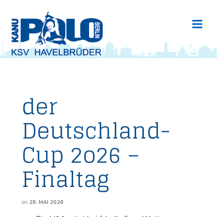
der
Deutschland-
Cup 2o26 –
Finaltag
on
28. MAI 2026