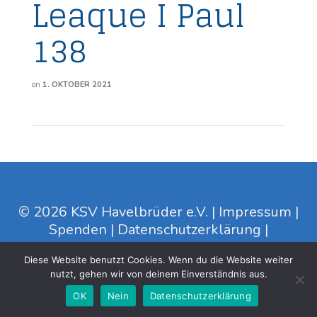
Leaque I Paul
138
on
1. OKTOBER 2021
© 2026 KSV Havelbrüder e.V. |
Impressum
|
Spenden
|
Datenschutzerklärung
|
Cookieseinstellung
Zustimmung
Diese Website benutzt Cookies. Wenn du die Website weiter
wiederrufen
nutzt, gehen wir von deinem Einverständnis aus.
OK
Nein
Datenschutzerklärung