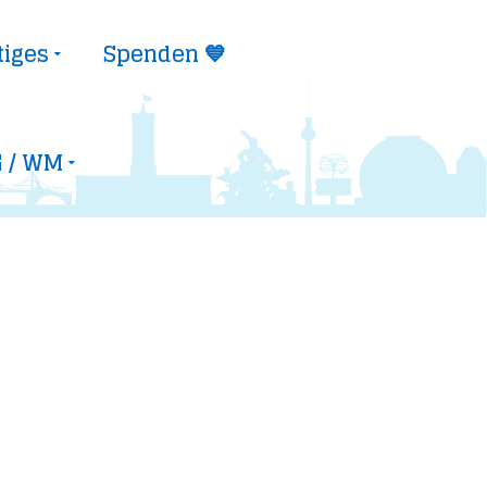
tiges
Spenden 💙
 / WM