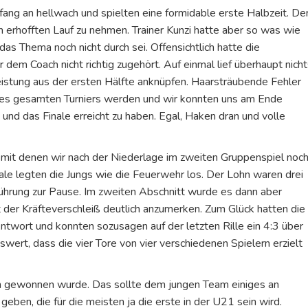
fang an hellwach und spielten eine formidable erste Halbzeit. De
n erhofften Lauf zu nehmen. Trainer Kunzi hatte aber so was wie
s Thema noch nicht durch sei. Offensichtlich hatte die
dem Coach nicht richtig zugehört. Auf einmal lief überhaupt nich
istung aus der ersten Hälfte anknüpfen. Haarsträubende Fehler
 des gesamten Turniers werden und wir konnten uns am Ende
und das Finale erreicht zu haben. Egal, Haken dran und volle
mit denen wir nach der Niederlage im zweiten Gruppenspiel noc
ale legten die Jungs wie die Feuerwehr los. Der Lohn waren drei
Führung zur Pause. Im zweiten Abschnitt wurde es dann aber
 der Kräfteverschleiß deutlich anzumerken. Zum Glück hatten die
Antwort und konnten sozusagen auf der letzten Rille ein 4:3 über
swert, dass die vier Tore von vier verschiedenen Spielern erzielt
ich gewonnen wurde. Das sollte dem jungen Team einiges an
eben, die für die meisten ja die erste in der U21 sein wird.